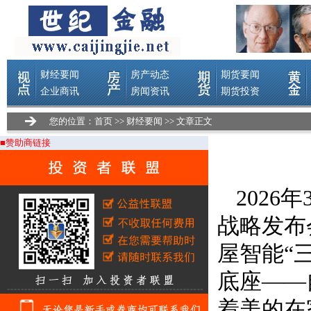
您的位置：
首页
>>
财经要闻
>> 文章正文
■赞助商链接
2026
战略发布
屋智能“
底座——
着美的在