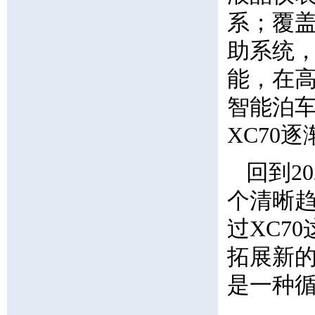
系；覆盖0
助系统，
能，在
智能泊
XC70
回到2
个清晰
过XC7
拓展新
是一种