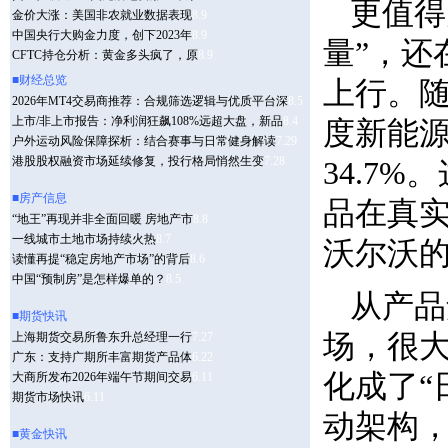
更值得
量”，还
上行。随
度新能源
34.7
品在真
沃尔沃
从产品
场，很
化成了“
动架构，