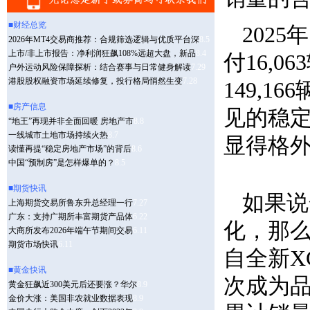
202
付16,0
149,
见的稳
显得格
如果说
化，那么
自全新XC
次成为