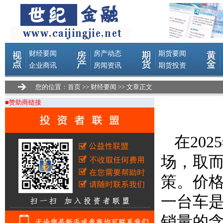
您的位置：
首页
>>
财经要闻
>> 文章正文
■赞助商链接
在20
场，取
策。价
一台车
销量的