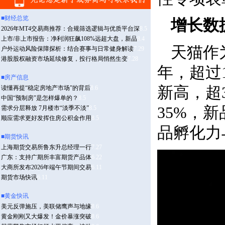
增长数
天猫作
年，超过
新高，超
35%，
品孵化力