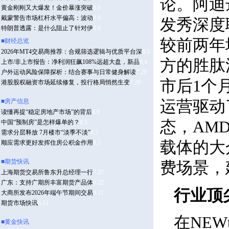
论。阿迪
发秀深度
较前两年
方的胜肽
市后1个
运营驱动
态，AM
载体的大
费场景，
行业顶
在NE