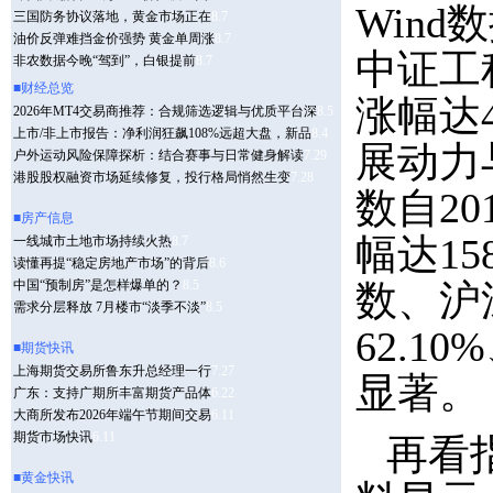
Wind
中证工程
涨幅达
展动力
数自2
幅达15
数、沪
62.10
显著。
再看