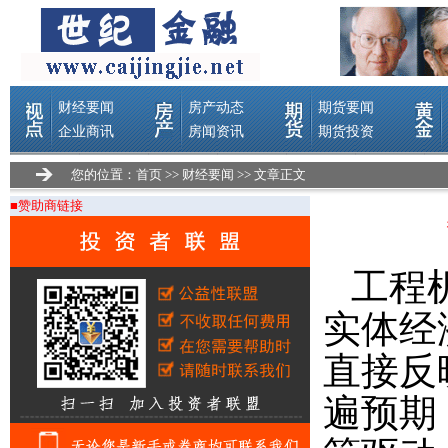
您的位置：
首页
>>
财经要闻
>> 文章正文
■赞助商链接
工程
实体经
直接反
遍预期