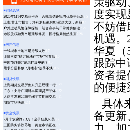
策驱动
度实现
不妨借
机遇。2
华夏（
跟踪中
资者提
的便捷
具体
备更新
力，加